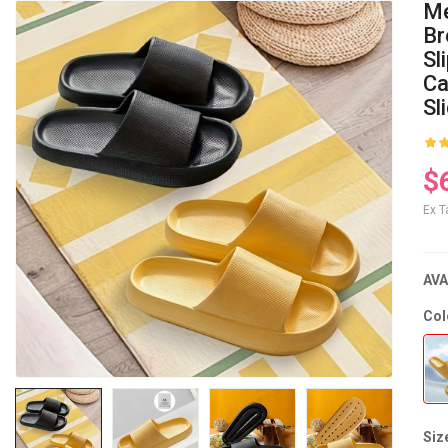
Me
Br
Sl
Ca
Sl
$
Ex T
AVA
Col
Siz