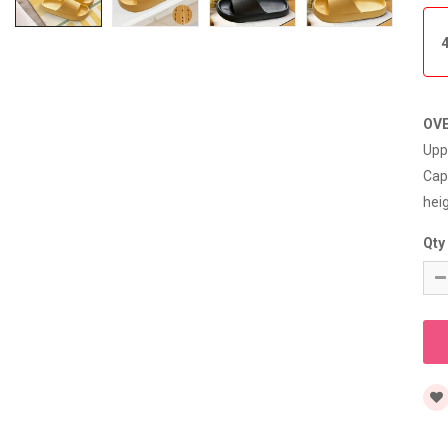
OV
Upp
Cap
hei
Qty